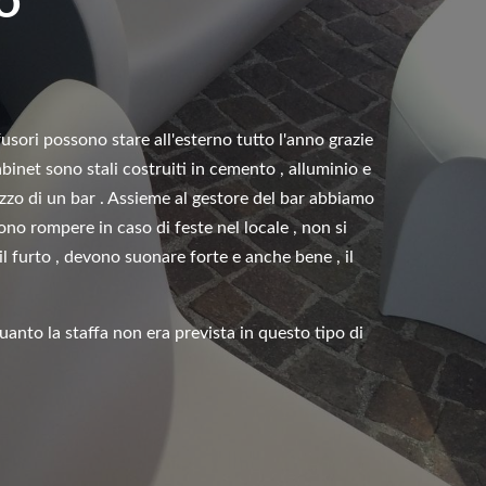
NO
ffusori possono stare all'esterno tutto l'anno grazie
abinet sono stali costruiti in cemento , alluminio e
razzo di un bar . Assieme al gestore del bar abbiamo
ono rompere in caso di feste nel locale , non si
l furto , devono suonare forte e anche bene , il
uanto la staffa non era prevista in questo tipo di