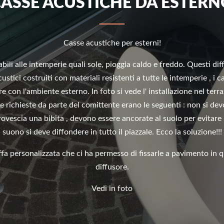
ASSE ACUSTICHE DA ESTER
Casse acustiche per esterni!
abili alle intemperie quali sole, pioggia caldo e freddo. Questi di
ustici costruiti con materiali resistenti a tutte le intemperie , i c
ere con l'ambiente esterno. In foto si vede l' installazione nel ter
Le richieste da parte del comittente erano le seguenti : non si dev
ovescia una bibita , devono essere ancorate al suolo per evitare i
suono si deve diffondere in tutto il piazzale. Ecco la soluzione!!!
fa personalizzata che ci ha permesso di fissarle a pavimento in q
diffusore.
Vedi in foto