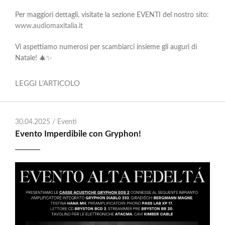
Per maggiori dettagli, visitate la sezione EVENTI del nostro sito:
www.audiomaxitalia.it
Vi aspettiamo numerosi per scambiarci insieme gli auguri di
Natale! 🎄✨
LEGGI L'ARTICOLO
30.04.2025 /
Eventi
Evento Imperdibile con Gryphon!