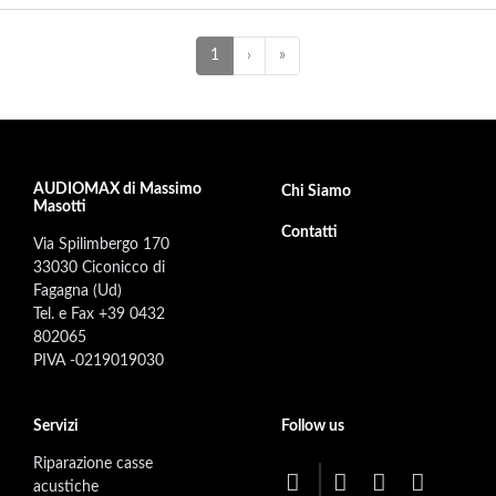
Paginazione
NEXT
»
Pagina
1
›
»
attuale
AUDIOMAX di Massimo
Footer secondary menu
Chi Siamo
Masotti
Contatti
Via Spilimbergo 170
33030 Ciconicco di
Fagagna (Ud)
Tel. e Fax +39 0432
802065
PIVA -0219019030
Servizi
Follow us
Riparazione casse
acustiche