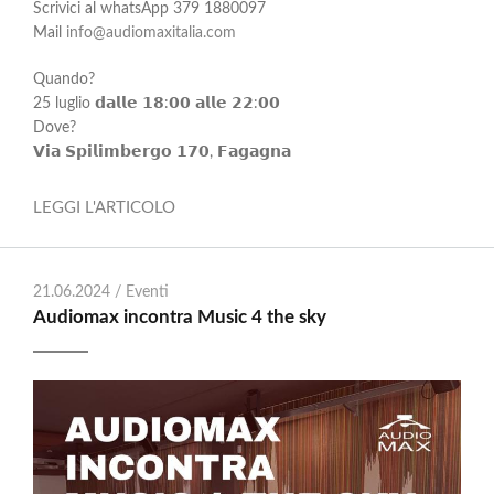
Scrivici al whatsApp 379 1880097
Mail
info@audiomaxitalia.com
Quando?
25 luglio 𝗱𝗮𝗹𝗹𝗲 𝟭𝟴:𝟬𝟬 𝗮𝗹𝗹𝗲 𝟮𝟮:𝟬𝟬
Dove?
𝗩𝗶𝗮 𝗦𝗽𝗶𝗹𝗶𝗺𝗯𝗲𝗿𝗴𝗼 𝟭𝟳𝟬, 𝗙𝗮𝗴𝗮𝗴𝗻𝗮
LEGGI L'ARTICOLO
21.06.2024 /
Eventi
Audiomax incontra Music 4 the sky