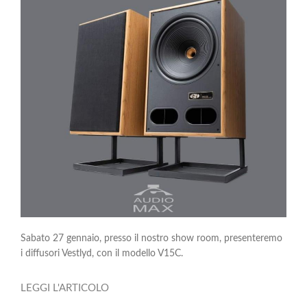
Sabato 27 gennaio, presso il nostro show room, presenteremo
i diffusori Vestlyd, con il modello V15C.
LEGGI L'ARTICOLO