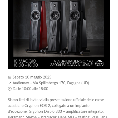
📅 Sabato 10 maggio 2025
📍 Audiomax – Via Spilimbergo 170, Fagagna (UD)
🕙 Dalle 10:00 alle 18:00
Siamo lieti di invitarvi alla presentazione ufficiale delle casse
acustiche Gryphon EOS 2, collegate a un impianto
d’eccezione: Gryphon Diablo 333 – amplificatore integrato;
Bergmann Magne – giradischi; Hana MH – testina; Pass Labs