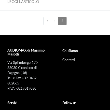
LEGGI L'ARTICOLO
Paginazione
«
PREVIOUS
«
‹
Pagina
2
attuale
AUDIOMAX di Massimo
Footer secondary menu
Chi Siamo
Masotti
Contatti
Via Spilimbergo 170
33030 Ciconicco di
Fagagna (Ud)
Tel. e Fax +39 0432
802065
PIVA -0219019030
Servizi
Follow us