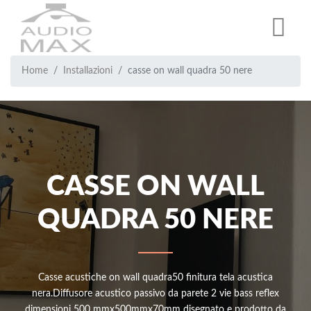
Salta
al
contenuto
principale
Breadcrumb
Briciole
Home
Installazioni
casse on wall quadra 50 nere
di
pane
CASSE ON WALL
QUADRA 50 NERE
Casse acustiche on wall quadra50 finitura tela acustica
nera.Diffusore acustico passivo da parete 2 vie bass reflex
dimensioni 500 mmx500mmx70mm disegnato e prodotto da