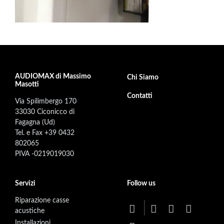
AUDIOMAX di Massimo
Footer secondary menu
Chi Siamo
Masotti
Contatti
Via Spilimbergo 170
33030 Ciconicco di
Fagagna (Ud)
Tel. e Fax +39 0432
802065
PIVA -0219019030
Servizi
Follow us
Riparazione casse
acustiche
Installazioni