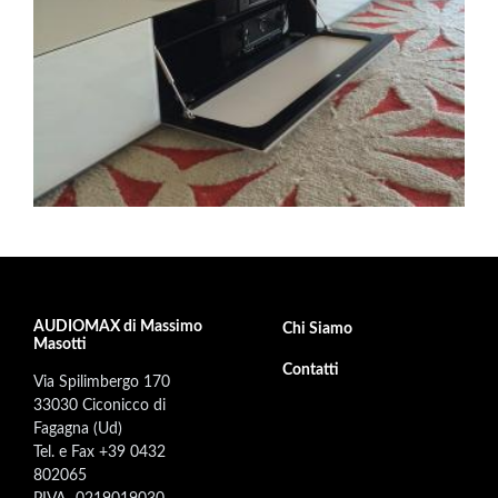
AUDIOMAX di Massimo
Footer secondary menu
Chi Siamo
Masotti
Contatti
Via Spilimbergo 170
33030 Ciconicco di
Fagagna (Ud)
Tel. e Fax +39 0432
802065