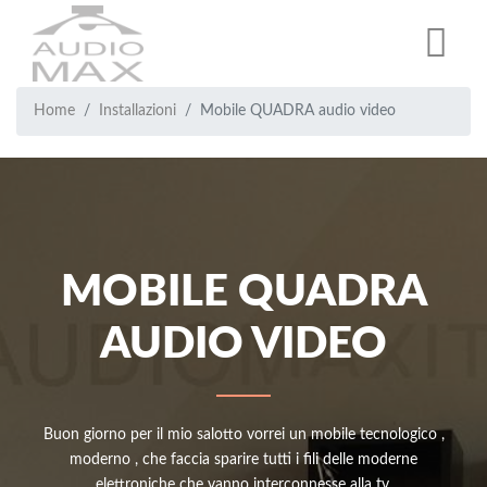
Salta
al
contenuto
principale
Breadcrumb
Briciole
Home
Installazioni
Mobile QUADRA audio video
di
pane
MOBILE QUADRA
AUDIO VIDEO
Buon giorno per il mio salotto vorrei un mobile tecnologico ,
moderno , che faccia sparire tutti i fili delle moderne
elettroniche che vanno interconnesse alla tv.