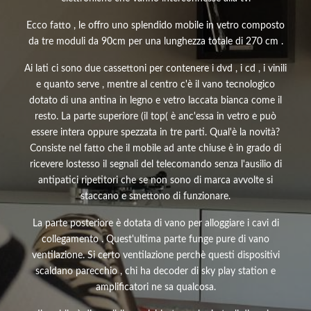
Ecco fatto , le offro uno splendido mobile in vetro composto
da tre moduli da 90cm per una lunghezza totale di 270 cm .
Ai lati ci sono due cassettoni per contenere i dvd , i cd , i vinili
e quanto serve , mentre al centro c'è il vano tecnologico
dotato di una antina in legno e vetro laccata bianca come il
resto. La parte superiore (il top( è anc'essa in vetro e può
essere intera oppure spezzata in tre parti. Qual'è la novità?
Consiste nel fatto che il mobile ad ante chiuse è in grado di
ricevere lostesso il segnali del telecomando senza l'ausilio di
antipatici ripetitori che se non sono di marca avvolte si
staccano e smettono di funzionare.
La parte posteriore è dotata di vano per alloggiare i cavi di
collegamento . Quest'ultima parte funge pure di vano
ventilazione. Si certo ventilazione perchè questi dispositivi
scaldano parecchio , chi ha decoder di sky play station e
amplificatori ne sa qualcosa.