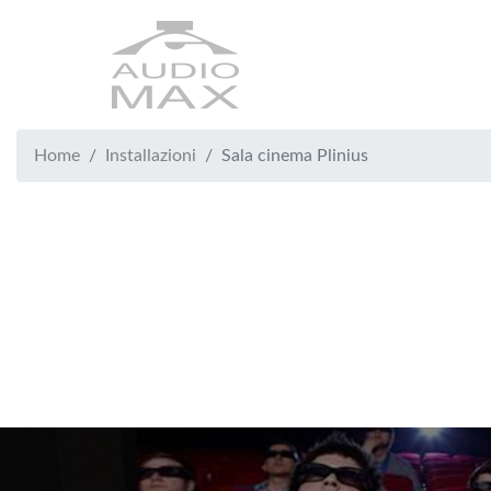
Search
Breadcrumb
Briciole
Home
Installazioni
Sala cinema Plinius
di
pane