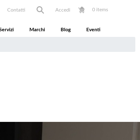
ondary menu
User accoun
0 items
Contatti
Accedi
Servizi
Marchi
Blog
Eventi