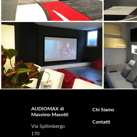
AUDIOMAX di
Footer secondary m
Chi Siamo
Massimo Masotti
Contatti
Via Spilimbergo
170