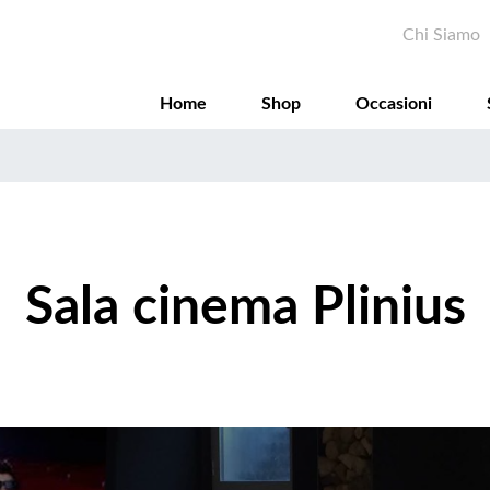
Salta
Sec
Chi Siamo
al
contenuto
principale
Home
Shop
Occasioni
Sala cinema Plinius