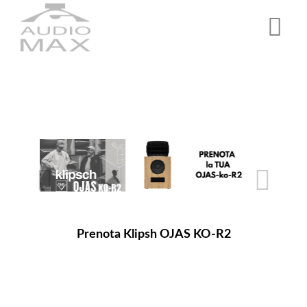
Salta
al
contenuto
principale
Prenota Klipsh OJAS KO-R2