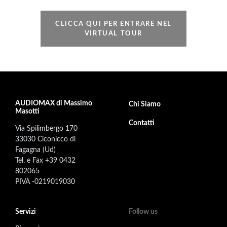
CLICCA QUI PER ENTRARE NEL
VIRTUAL TOUR
AUDIOMAX di Massimo
Footer secondary menu
Chi Siamo
Masotti
Contatti
Via Spilimbergo 170
33030 Ciconicco di
Fagagna (Ud)
Tel. e Fax +39 0432
802065
PIVA -0219019030
Servizi
Follow us