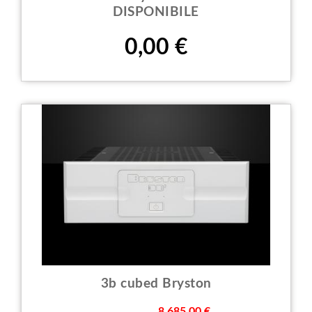
DISPONIBILE
Prezzo
0,00 €
3b cubed Bryston
Prezzo
8.685,00 €