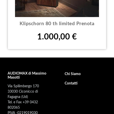
Klipschorn 80 th limited Prenota
Prezzo
1.000,00 €
AUDIOMAX di Massimo
Footer secondary menu
Chi Siamo
Masotti
Contatti
Via Spilimbergo 170
33030 Ciconicco di
Fagagna (Ud)
Tel. e Fax +39 0432
802065
PIVA -0219019030