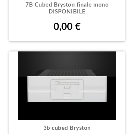
7B Cubed Bryston finale mono
DISPONIBILE
Prezzo
0,00 €
3b cubed Bryston