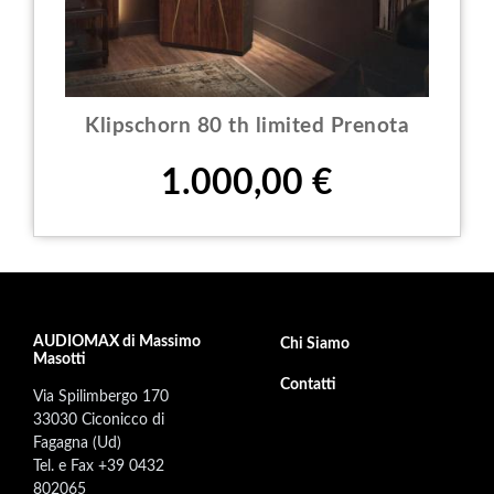
Klipschorn 80 th limited Prenota
Prezzo
1.000,00 €
AUDIOMAX di Massimo
Footer secondary menu
Chi Siamo
Masotti
Contatti
Via Spilimbergo 170
33030 Ciconicco di
Fagagna (Ud)
Tel. e Fax +39 0432
802065