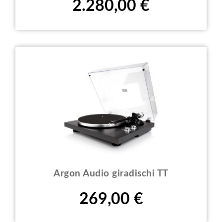
2.280,00 €
Argon Audio giradischi TT
Prezzo
269,00 €