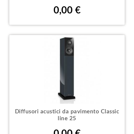
Prezzo
0,00 €
Diffusori acustici da pavimento Classic
line 25
Prezzo
0,00 €