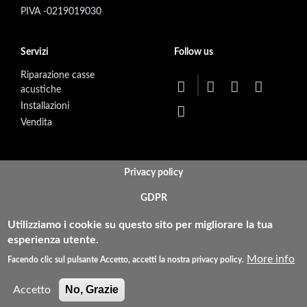
PIVA -0219019030
Servizi
Follow us
Riparazione casse
acustiche
Installazioni
Vendita
BOTTOM FOOTER MENU
Privacy policy
GDPR
Condizioni di Vendita
Utilizziamo i cookie su questo sito per migliorare la tua
esperienza utente.
Tempi e Costi di Spedizione
More info
Facendo clic sul pulsante Accetto, accetti la nostra privacy policy.
Resi e Rimborsi
No, Grazie
Accetto
Pagamenti Sicuri