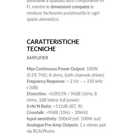
abbinabile a qualsiasi altro componente Hi
Fi, mentre le
dimensioni compatte
lo
rendono facilmente posizionatile in ogni
spazio domestico.
CARATTERISTICHE
TECNICHE
AMPLIFIER
Max Continuous Power Output:
100W
(0.1% THD, 8 ohms, both channels driven)
Frequency Response:
< 2 Hz – > 250 kHz
(-3dB)
Distortion:
<0.0015% / 96dB (1kHz, 8
ohms, 1dB below full power)
S+N/N Ratio:
>112dB (IEC ‘A’)
Crosstalk:
>90dB (10Hz – 20kHz)
Input sensitivity:
500mV (ref. 100W out)
Analogue Pre-Amp Outputs:
1 x stereo pair
via RCA/Phono