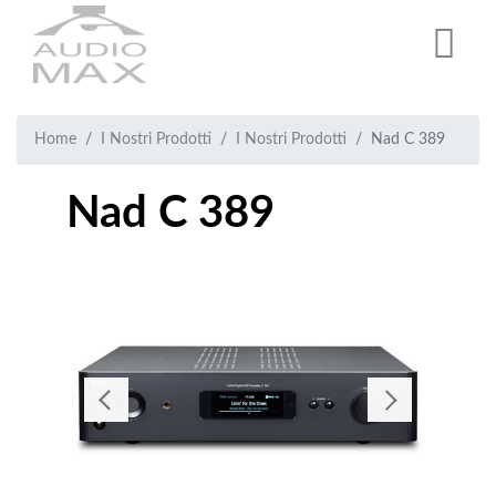
Salta
al
contenuto
principale
Breadcrumb
Briciole
Home
I Nostri Prodotti
I Nostri Prodotti
Nad C 389
di
Nad C 389
pane