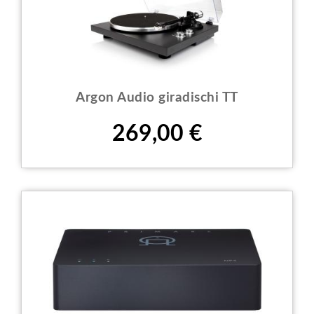
Argon Audio giradischi TT
Prezzo
269,00 €