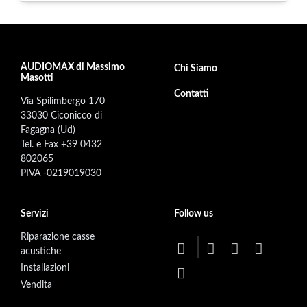
AUDIOMAX di Massimo
Footer secondary menu
Chi Siamo
Masotti
Contatti
Via Spilimbergo 170
33030 Ciconicco di
Fagagna (Ud)
Tel. e Fax +39 0432
802065
PIVA -0219019030
Servizi
Follow us
Riparazione casse
acustiche
Installazioni
Vendita