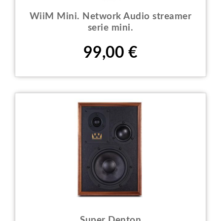
WiiM Mini. Network Audio streamer
serie mini.
Prezzo
99,00 €
Super Denton