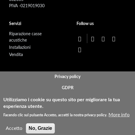
PIVA -0219019030
Servizi
Follow us
Riparazione casse
acustiche
Installazioni
Vendita
BOTTOM FOOTER MENU
Privacy policy
GDPR
Condizioni di Vendita
Utilizziamo i cookie su questo sito per migliorare la tua
esperienza utente.
Tempi e Costi di Spedizione
More info
Facendo clic sul pulsante Accetto, accetti la nostra privacy policy.
Resi e Rimborsi
No, Grazie
Accetto
Pagamenti Sicuri