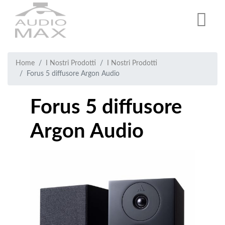
Salta
al
contenuto
principale
Breadcrumb
Briciole
Home
I Nostri Prodotti
I Nostri Prodotti
Forus 5 diffusore Argon Audio
di
pane
Forus 5 diffusore
Argon Audio