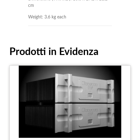
cm
Weight: 3.6 kg each
Prodotti in Evidenza