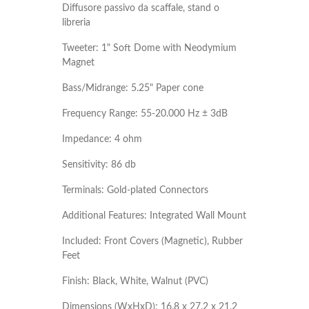
Diffusore passivo da scaffale, stand o
libreria
Tweeter: 1" Soft Dome with Neodymium
Magnet
Bass/Midrange: 5.25" Paper cone
Frequency Range: 55-20.000 Hz ± 3dB
Impedance: 4 ohm
Sensitivity: 86 db
Terminals: Gold-plated Connectors
Additional Features: Integrated Wall Mount
Included: Front Covers (Magnetic), Rubber
Feet
Finish: Black, White, Walnut (PVC)
Dimensions (WxHxD): 16.8 x 27.2 x 21.2