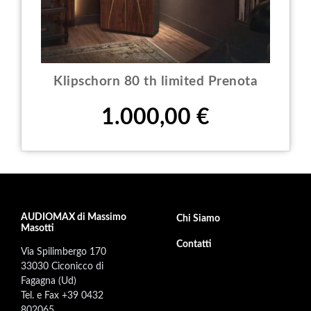
Klipschorn 80 th limited Prenota
Prezzo
1.000,00 €
AUDIOMAX di Massimo
Footer secondary menu
Chi Siamo
Masotti
Contatti
Via Spilimbergo 170
33030 Ciconicco di
Fagagna (Ud)
Tel. e Fax +39 0432
802065