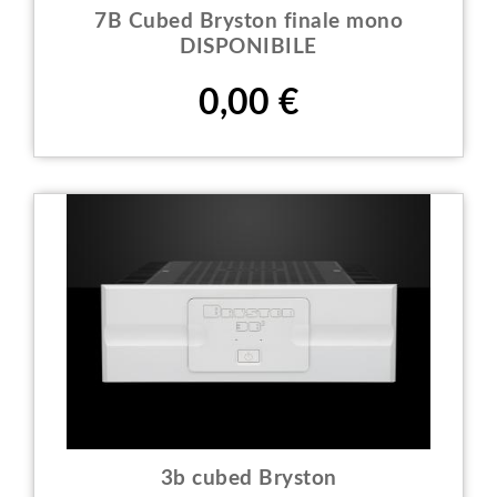
7B Cubed Bryston finale mono
DISPONIBILE
Prezzo
0,00 €
3b cubed Bryston