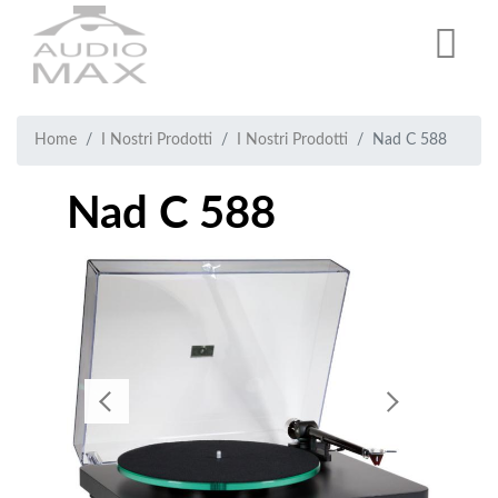
Salta
al
contenuto
principale
Breadcrumb
Briciole
Home
I Nostri Prodotti
I Nostri Prodotti
Nad C 588
di
Nad C 588
pane