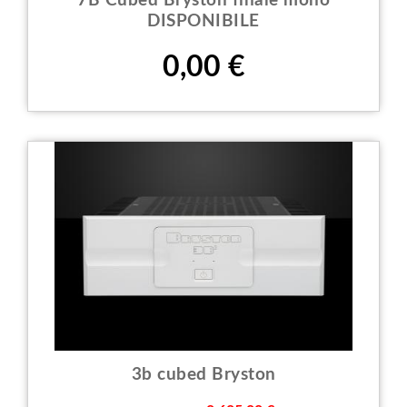
7B Cubed Bryston finale mono
DISPONIBILE
Prezzo
0,00 €
3b cubed Bryston