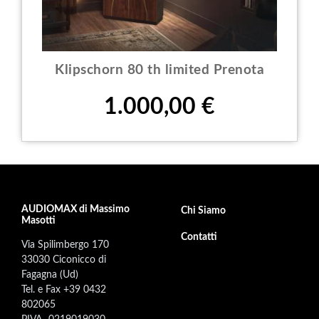
Klipschorn 80 th limited Prenota
Prezzo
1.000,00 €
AUDIOMAX di Massimo
Footer secondary menu
Chi Siamo
Masotti
Contatti
Via Spilimbergo 170
33030 Ciconicco di
Fagagna (Ud)
Tel. e Fax +39 0432
802065