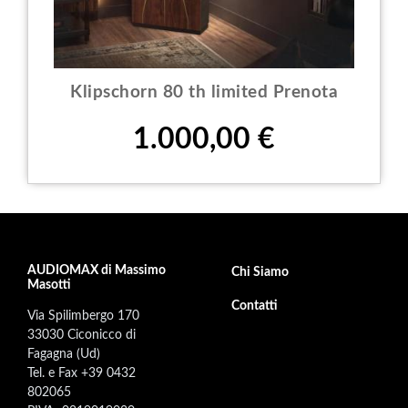
Klipschorn 80 th limited Prenota
Prezzo
1.000,00 €
AUDIOMAX di Massimo
Footer secondary menu
Chi Siamo
Masotti
Contatti
Via Spilimbergo 170
33030 Ciconicco di
Fagagna (Ud)
Tel. e Fax +39 0432
802065