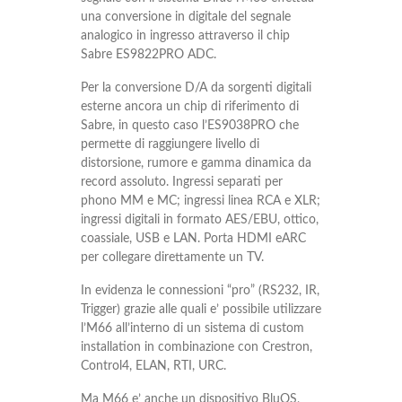
una conversione in digitale del segnale
analogico in ingresso attraverso il chip
Sabre ES9822PRO ADC.
Per la conversione D/A da sorgenti digitali
esterne ancora un chip di riferimento di
Sabre, in questo caso l’ES9038PRO che
permette di raggiungere livello di
distorsione, rumore e gamma dinamica da
record assoluto. Ingressi separati per
phono MM e MC; ingressi linea RCA e XLR;
ingressi digitali in formato AES/EBU, ottico,
coassiale, USB e LAN. Porta HDMI eARC
per collegare direttamente un TV.
In evidenza le connessioni “pro” (RS232, IR,
Trigger) grazie alle quali e’ possibile utilizzare
l’M66 all’interno di un sistema di custom
installation in combinazione con Crestron,
Control4, ELAN, RTI, URC.
Ma M66 e’ anche un dispositivo BluOS,