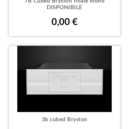
7B Cubed Bryston finale mono
DISPONIBILE
Prezzo
0,00 €
3b cubed Bryston